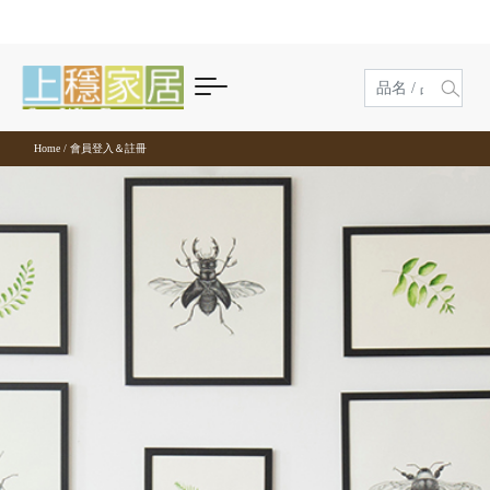
商品分類
風格家具
客廳
沙發
茶几及邊桌
收納櫃
玄關
臥室
床組
床墊
衣櫥及收納
化妝台與收納
餐廳
餐桌
餐椅
廚櫃收納
吧檯
書房及辦公
辦公家具
書桌及電腦桌
書櫃及層架
商業空間
休閒及家飾
休閒桌椅
泡茶專區
藝術裝飾
其他家具
現代風
工業風
鄉村風
北歐風
無印風
古典風
客廳
現代風
沙發
原木沙發
陶板/玻璃
電視長櫃
鞋櫃
床組
單人床
美國伊麗絲名床
滑門衣櫃
化妝台
餐桌
方形餐桌
實木餐椅
電器櫃
吧檯桌
辦公家具
屏風及工作站
兒童書桌
玻璃門書櫃
洽談桌椅
休閒桌椅
戶外休閒桌椅
茶盤
藝術時鐘
屏風
客廳
客廳
客廳
客廳
客廳
客廳
臥室
工業風
半牛皮沙發
茶几及邊桌
石面/岩板
展示櫃
玄關櫃
雙人床
床墊
德國戴樂名床
斗櫃
床頭櫃
圓桌
餐椅
皮餐椅
餐櫃組
吧檯椅
主管桌
書桌及電腦桌
電腦桌
組合櫃
櫃檯及收銀台
室內休閒桌椅
泡茶專區
泡茶推車
藝術鑰匙盒
花架
臥室
臥室
臥室
臥室
臥室
臥室
Home
/
會員登入＆註冊
餐廳
鄉村風
合成皮沙發
木茶几
收納櫃
抽屜櫃
坐鞋櫃
床頭
D&G龍馬名床
衣櫥及收納
開門式衣櫃
床尾椅
摺疊及伸縮餐桌
布餐椅
廚櫃收納
餐櫃下坐
會議桌
書櫃桌
書櫃及層架
書架及書櫃
泡茶桌椅
藝術裝飾
麻將桌椅
餐廳
餐廳
餐廳
餐廳
餐廳
餐廳
書房及辦公
北歐風
布沙發
邊桌
組合型電視櫃
玄關
床架
放芯記憶床
化妝台與收納
床邊側櫃
實木餐桌
長凳
中島及餐桌櫃
吧檯
收納鐵櫃
書桌
商業空間
其他家具
家飾小物
書房
書房
書房
書房
書房
書房
休閒及家飾
無印風
貓抓沙發
功能型茶几
雙層床
舒爾曼名床
特殊材質餐椅
辦公椅
功能書桌
古典風
沙發床
休閒椅/凳