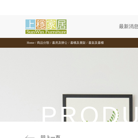
商品分類
風格家具
客廳
沙發
茶几及邊桌
收納櫃
玄關
臥室
床組
床墊
衣櫥及收納
化妝台與收納
餐廳
餐桌
餐椅
廚櫃收納
吧檯
書房及辦公
辦公家具
書桌及電腦桌
書櫃及層架
商業空間
休閒及家飾
休閒桌椅
泡茶專區
藝術裝飾
其他家具
現代風
工業風
鄉村風
北歐風
無印風
古典風
客廳
現代風
沙發
原木沙發
陶板/玻璃
電視長櫃
鞋櫃
床組
單人床
美國伊麗絲名床
滑門衣櫃
化妝台
餐桌
方形餐桌
實木餐椅
電器櫃
吧檯桌
辦公家具
屏風及工作站
兒童書桌
玻璃門書櫃
洽談桌椅
休閒桌椅
戶外休閒桌椅
茶盤
藝術時鐘
屏風
客廳
客廳
客廳
客廳
客廳
客廳
最新消
臥室
工業風
半牛皮沙發
茶几及邊桌
石面/岩板
展示櫃
玄關櫃
雙人床
床墊
德國戴樂名床
斗櫃
床頭櫃
圓桌
餐椅
皮餐椅
餐櫃組
吧檯椅
主管桌
書桌及電腦桌
電腦桌
組合櫃
櫃檯及收銀台
室內休閒桌椅
泡茶專區
泡茶推車
藝術鑰匙盒
花架
臥室
臥室
臥室
臥室
臥室
臥室
Home
/
商品分類
/
書房及辦公
/
書櫃及層架
/
書架及書櫃
餐廳
鄉村風
合成皮沙發
木茶几
收納櫃
抽屜櫃
坐鞋櫃
床頭
D&G龍馬名床
衣櫥及收納
開門式衣櫃
床尾椅
摺疊及伸縮餐桌
布餐椅
廚櫃收納
餐櫃下坐
會議桌
書櫃桌
書櫃及層架
書架及書櫃
泡茶桌椅
藝術裝飾
麻將桌椅
餐廳
餐廳
餐廳
餐廳
餐廳
餐廳
書房及辦公
北歐風
布沙發
邊桌
組合型電視櫃
玄關
床架
放芯記憶床
化妝台與收納
床邊側櫃
實木餐桌
長凳
中島及餐桌櫃
吧檯
收納鐵櫃
書桌
商業空間
其他家具
家飾小物
書房
書房
書房
書房
書房
書房
休閒及家飾
無印風
貓抓沙發
功能型茶几
雙層床
舒爾曼名床
特殊材質餐椅
辦公椅
功能書桌
古典風
沙發床
PROD
休閒椅/凳
回上一頁