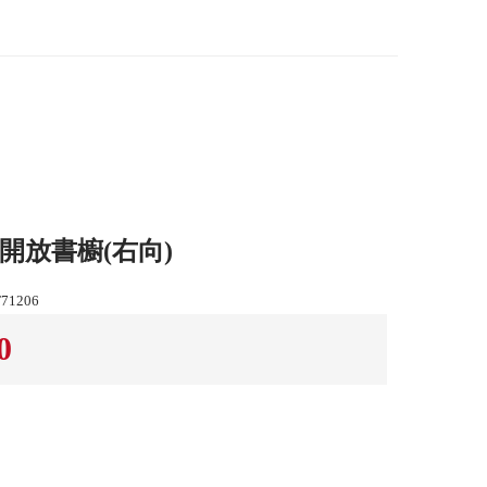
3尺開放書櫥(右向)
1206
0