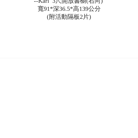
--Karl 3尺開放書櫥(右向)
寬91*深36.5*高139公分
(附活動隔板2片)