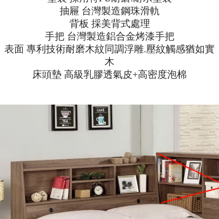
抽屜 台灣製造鋼珠滑軌
背板 採美背式處理
手把 台灣製造鋁合金烤漆手把
表面 專利技術耐磨木紋同調浮雕.壓紋觸感猶如實
木
床頭墊 高級乳膠透氣皮+高密度泡棉